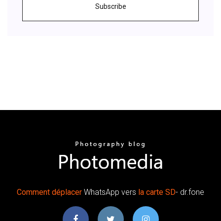
Subscribe
Comment
déplacer
WhatsApp vers
la
carte
SD
- dr.fone