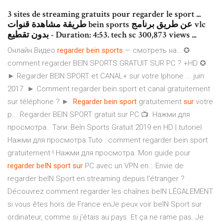
3 sites de streaming gratuits pour regarder le sport ...
طريقة مشاهدة قنوات bein sports عن طريق برنامج vlc
بدون تقطيع - Duration: 4:53. tech sc 300,873 views ...
Онлайн Видео
regarder
bein
sports
— смотреть на… ✪
comment regarder BEIN SPORTS GRATUIT SUR PC ? +HD ✪.
►.Regarder BEIN SPORT et CANAL+ sur votre Iphone ... juin
2017. ►.Comment regarder bein sport et canal gratuitement
sur téléphone ? ►.
Regarder
bein
sport
gratuitement
sur
votre
p... Regarder BEIN SPORT gratuit sur PC 📺. Нажми для
просмотра.. Тэги: BeIn Sports Gratuit 2019 en HD | tutoriel.
Нажми для просмотра.Tuto : comment regarder bein sport
gratuitement ! Нажми для просмотра. Mon guide pour
regarder
beIN
sport
sur
PC avec un VPN en… Envie de
regarder beIN Sport en streaming depuis l'étranger ?
Découvrez comment regarder les chaînes beIN LÉGALEMENT
si vous êtes hors de France enJe peux voir beIN Sport sur
ordinateur, comme si j’étais au pays. Et ça ne rame pas. Je