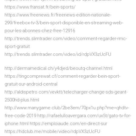
https://www.fransat.fr/bein-sports/
https://www.freenews.fr/freenews-edition-nationale-
299/freebox-tv-3/bein-sport-disponible-en-streaming-web-
pour-les-abonnes-chez-free-12916
http://trends.slimtrader.com/video/comment-regarder-rmc-
sport-gratuit
http://trends.slimtrader.com/video/id/rdpVX3zUcFU
http://dermamedical.ch/y4djed/beoutq-channel.html
https://tingcomprewat.cf/comment-regarder-bein-sport-
gratuit-sur-android-central
http://aldispetro.com/vevktt/telecharger-change-sds-geant-
2500hd-plus.html
http://www.manygame.club/2be3em/70px1u.php?me=qhdtv-
free-code-2019 http://rafaelulloavergara.com/ux5t/gato-tv-for-
iphone.html https://emploiaude.com/en-direct-sur
https://hdclub.me/mobile/video/rdpVX3zUcFU