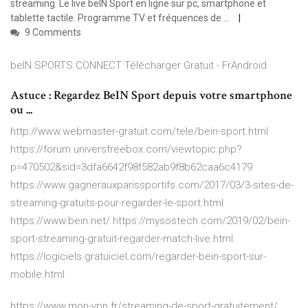
streaming. Le live beIN Sport en ligne sur pc, smartphone et
tablette tactile. Programme TV et fréquences de ...
9 Comments
beIN SPORTS CONNECT Télécharger Gratuit - FrAndroid
Astuce : Regardez BeIN Sport depuis votre smartphone
ou ...
http://www.webmaster-gratuit.com/tele/bein-sport.html
https://forum.universfreebox.com/viewtopic.php?
p=470502&sid=3dfa6642f98f582ab9f8b62caa6c4179
https://www.gagnerauxparissportifs.com/2017/03/3-sites-de-
streaming-gratuits-pour-regarder-le-sport.html
https://www.bein.net/ https://mysostech.com/2019/02/bein-
sport-streaming-gratuit-regarder-match-live.html
https://logiciels.gratuiciel.com/regarder-bein-sport-sur-
mobile.html
https://www.mon-vpn.fr/streaming-de-sport-gratuitement/