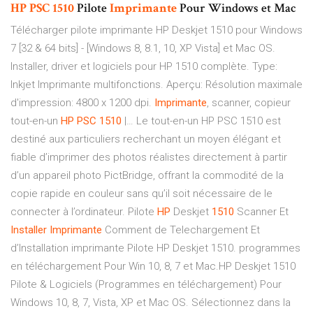
HP
PSC
1510
Pilote
Imprimante
Pour Windows et Mac
Télécharger pilote imprimante HP Deskjet 1510 pour Windows
7 [32 & 64 bits] - [Windows 8, 8.1, 10, XP Vista] et Mac OS.
Installer, driver et logiciels pour HP 1510 complète. Type:
Inkjet Imprimante multifonctions. Aperçu: Résolution maximale
d'impression: 4800 x 1200 dpi.
Imprimante
, scanner, copieur
tout-en-un
HP
PSC
1510
|… Le tout-en-un HP PSC 1510 est
destiné aux particuliers recherchant un moyen élégant et
fiable d’imprimer des photos réalistes directement à partir
d’un appareil photo PictBridge, offrant la commodité de la
copie rapide en couleur sans qu’il soit nécessaire de le
connecter à l’ordinateur. Pilote
HP
Deskjet
1510
Scanner Et
Installer
Imprimante
Comment de Telechargement Et
d’Installation imprimante Pilote HP Deskjet 1510. programmes
en téléchargement Pour Win 10, 8, 7 et Mac.HP Deskjet 1510
Pilote & Logiciels (Programmes en téléchargement) Pour
Windows 10, 8, 7, Vista, XP et Mac OS. Sélectionnez dans la