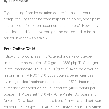
1 Comments
Try scanning from hp solution center installed in your
computer. Try scanning from mspaint. to do so, open paint
and click on "file-->from scanners and camera". How did you
installed the driver. have you got the correct cd to install the
printer in windows vista???
Free Online Wiki
http://birchbrookpress.info/6/telecharger-le-pilote-de-
limprimante-hp-deskjet-1510-gratuit-4538.php Télécharger
Pilote imprimante HP PSC 1510 (gratuit) Avec ce driver de
l'imprimante HP PSC 1510, vous pouvez bénéficier des
avantages des imprimantes de la série 1500 : imprimer,
numériser et copier en couleur réaliste (4800 points par
pouce ... HP Deskjet 1510 All-in-One Printer Software and
Driver ... Download the latest drivers, firmware, and software
for your HP Deskjet 1510 All-in-One Printer.This is HP’s official